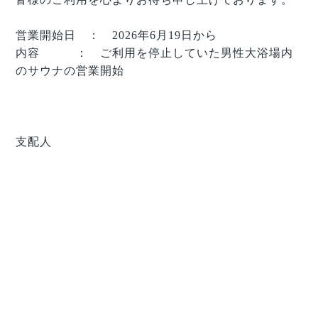
営業開始日 ： 2026年6月19日から
内容 ： ご利用を停止していた男性大浴場内
のサウナの営業開始
支配人
Dear All Guests
Thank you very much for staying
ROYALTWINHOTEL KYOTO HACHIJOGUCHI.
The sauna in the men's public bath , which had been
out of service since June 17, 2026, has now been
restored following repairs to the malfunctioning
equipment.
We appreciate for your kind understanding and your