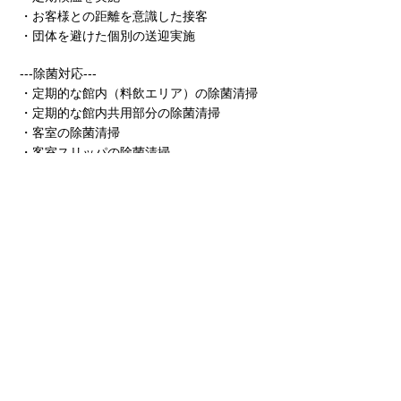
・お客様との距離を意識した接客
・団体を避けた個別の送迎実施
---除菌対応---
・定期的な館内（料飲エリア）の除菌清掃
・定期的な館内共用部分の除菌清掃
・客室の除菌清掃
・客室スリッパの除菌清掃
---換気対応---
・定期的な館内（料飲エリア）の換気
・定期的な館内共用部分の換気
・客室ご利用前後の換気
---お客さまへのお願い---
・来館時の消毒のお願い
・手洗い、うがいのお願い
・客室の外でのマスク着用のお願い
・チェックイン時の検温のお願い
・チェックイン時の問診票記入のお願い